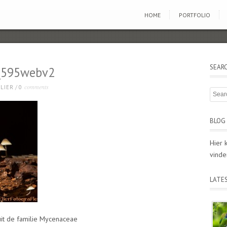
HOME
PORTFOLIO
SEAR
595webv2
comments
LIER
/
0
BLOG 
Hier 
vinde
LATE
it de familie Mycenaceae