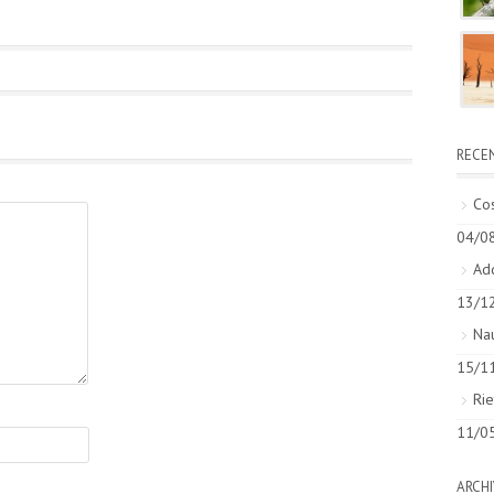
RECE
Cos
04/0
Add
13/1
Nau
15/1
Rie
11/0
ARCHI