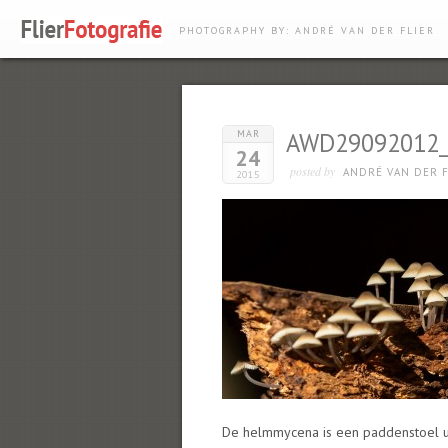
PHOTOGRAPHY BY: ANDRÉ VAN DER FLIER
MAR
AWD29092012_
24
posted by
ANDRÉ VAN DER F
2015
De helmmycena is een paddenstoel u