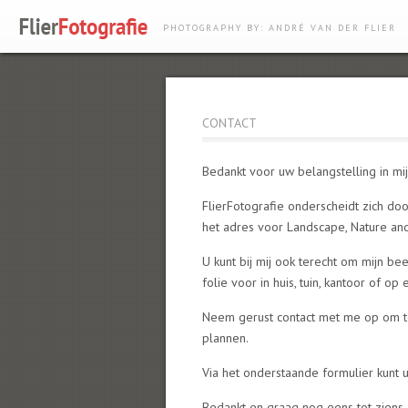
PHOTOGRAPHY BY: ANDRÉ VAN DER FLIER
CONTACT
Bedankt voor uw belangstelling in mij
FlierFotografie onderscheidt zich doo
het adres voor Landscape, Nature and 
U kunt bij mij ook terecht om mijn be
folie voor in huis, tuin, kantoor of op
Neem gerust contact met me op om te
plannen.
Via het onderstaande formulier kunt u
Bedankt en graag nog eens tot ziens.