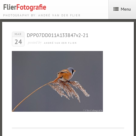
Menu
PHOTOGRAPHY BY: ANDRÉ VAN DER FLIER
DPP07DD011A133847v2-21
MAR
24
posted by
ANDRÉ VAN DER FLIER